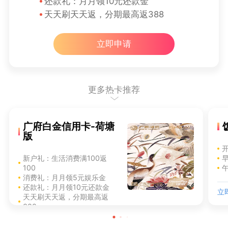
还款礼：月月领10元还款金
天天刷天天返，分期最高返388
立即申请
更多热卡推荐
广府白金信用卡-荷塘
版
新户礼：生活消费满100返
100
午
消费礼：月月领5元娱乐金
还款礼：月月领10元还款金
立
天天刷天天返，分期最高返
388